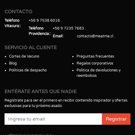
CONTACTO
Teléfono
+56 9 7538 6016
Vitacura:
Teléfono
+56 9 7235 7683
Providencia:
Email
contacto@meatme.cl
SERVICIO AL CLIENTE
Cortes de Vacuno
Preguntas frecuentes
Blog
Regalos corporativos
Políticas de despacho
Política de devoluciones y
reembolsos
ENTÉRATE ANTES QUE NADIE
Regístrate para ser el primero en recibir contenido inspirador y ofertas
exclusivas para tu próximo asado.
Registrar