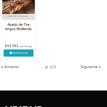
Pieza de 1.8 kg aprox
Asado de Tira
Angus Mollendo
$44.982
($24.990/Kg)
Notificarme
« Anterior
p. 1/1
Siguiente »