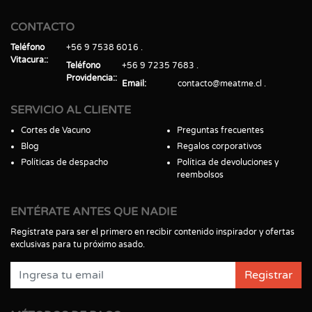
CONTACTO
Teléfono
+56 9 7538 6016
Vitacura:
Teléfono
+56 9 7235 7683
Providencia:
Email
contacto@meatme.cl
SERVICIO AL CLIENTE
Cortes de Vacuno
Preguntas frecuentes
Blog
Regalos corporativos
Políticas de despacho
Política de devoluciones y
reembolsos
ENTÉRATE ANTES QUE NADIE
Regístrate para ser el primero en recibir contenido inspirador y ofertas
exclusivas para tu próximo asado.
Registrar