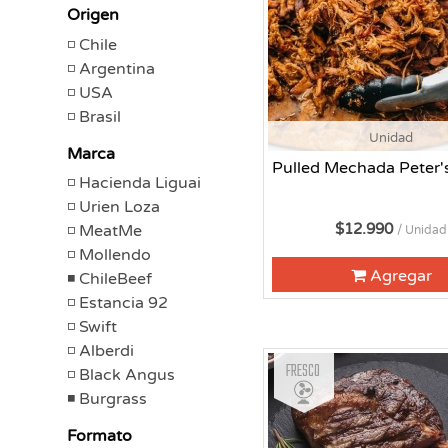
Origen
Chile
Argentina
USA
Brasil
Unidad
Marca
Pulled Mechada Peter'
Hacienda Liguai
Urien Loza
$12.990
MeatMe
/ Unidad
Mollendo
Agregar
ChileBeef
Estancia 92
Swift
Alberdi
Fresco
Black Angus
Burgrass
Formato