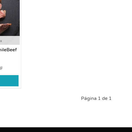
ox
ileBeef
g)
Página 1 de 1