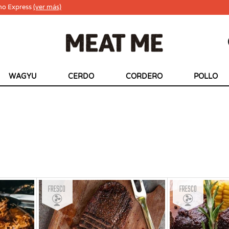
ho Express
(ver más)
WAGYU
CERDO
CORDERO
POLLO
Fresco
Fresco