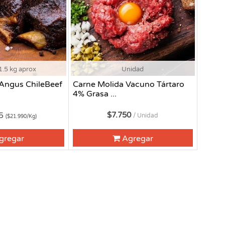
1.5 kg aprox
Unidad
 Angus ChileBeef
Carne Molida Vacuno Tártaro
4% Grasa ...
85
$7.750
/ Unidad
($21.990/Kg)
gregar
Agregar