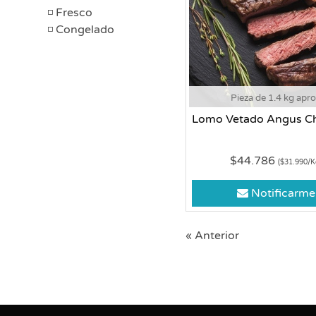
Fresco
Congelado
Pieza de 1.4 kg apr
Lomo Vetado Angus Ch
$44.786
($31.990/K
Notificarme
« Anterior