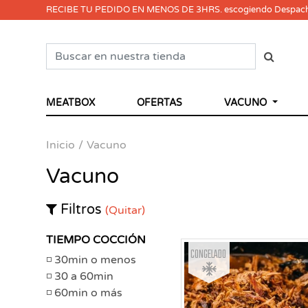
RECIBE TU PEDIDO EN MENOS DE 3HRS. escogiendo Despac
MEATBOX
OFERTAS
VACUNO
Inicio
Vacuno
Vacuno
Filtros
(Quitar)
TIEMPO COCCIÓN
Congelado
30min o menos
30 a 60min
60min o más