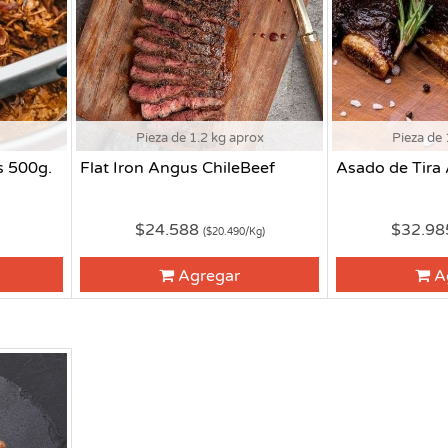
Pieza de 1.2 kg aprox
Pieza de 
s 500g.
Flat Iron Angus ChileBeef
Asado de Tira
$24.588
$32.9
($20.490/Kg)
Agregar
A