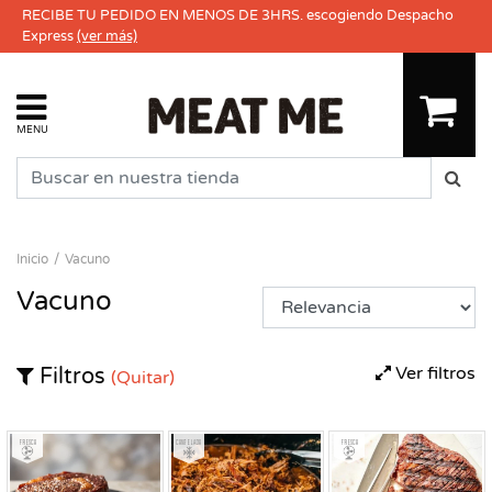
RECIBE TU PEDIDO EN MENOS DE 3HRS. escogiendo Despacho
Express
(ver más)
MENU
Inicio
Vacuno
Vacuno
Ver filtros
Filtros
(Quitar)
Fresco
Congelado
Fresco