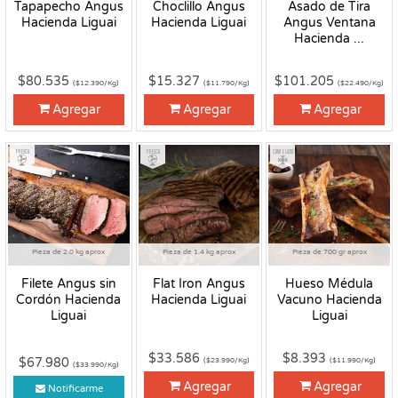
Tapapecho Angus
Choclillo Angus
Asado de Tira
Hacienda Liguai
Hacienda Liguai
Angus Ventana
Hacienda ...
$80.535
$15.327
$101.205
($12.390/Kg)
($11.790/Kg)
($22.490/Kg)
Agregar
Agregar
Agregar
Fresco
Fresco
Congelado
Pieza de 2.0 kg aprox
Pieza de 1.4 kg aprox
Pieza de 700 gr aprox
Filete Angus sin
Flat Iron Angus
Hueso Médula
Cordón Hacienda
Hacienda Liguai
Vacuno Hacienda
Liguai
Liguai
$33.586
$8.393
$67.980
($23.990/Kg)
($11.990/Kg)
($33.990/Kg)
Agregar
Agregar
Notificarme