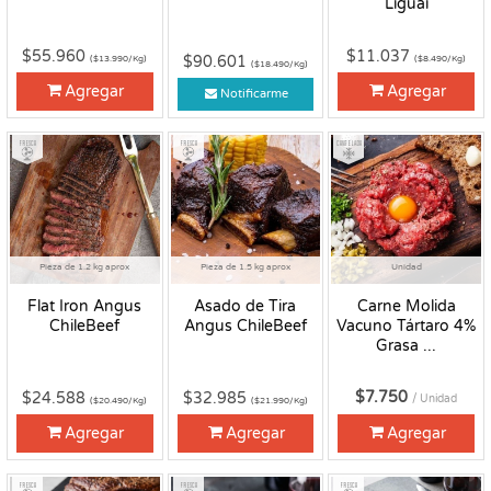
Liguai
$55.960
$11.037
$90.601
($13.990/Kg)
($8.490/Kg)
($18.490/Kg)
Agregar
Agregar
Notificarme
Fresco
Fresco
Congelado
Pieza de 1.2 kg aprox
Pieza de 1.5 kg aprox
Unidad
Flat Iron Angus
Asado de Tira
Carne Molida
ChileBeef
Angus ChileBeef
Vacuno Tártaro 4%
Grasa ...
$7.750
$24.588
$32.985
/ Unidad
($20.490/Kg)
($21.990/Kg)
Agregar
Agregar
Agregar
Fresco
Fresco
Fresco