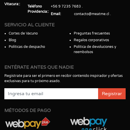
Vitacura:
Teléfono
+56 9 7235 7683
Providencia:
Email
contacto@meatme.cl
SERVICIO AL CLIENTE
Cortes de Vacuno
Preguntas frecuentes
Blog
Regalos corporativos
Políticas de despacho
Política de devoluciones y
reembolsos
ENTÉRATE ANTES QUE NADIE
Regístrate para ser el primero en recibir contenido inspirador y ofertas
exclusivas para tu próximo asado.
Registrar
MÉTODOS DE PAGO