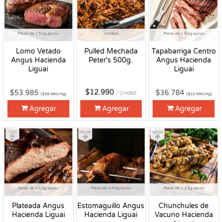
Pieza de 1.5 kg aprox
Unidad
Pieza de 1.6 kg aprox
Lomo Vetado
Pulled Mechada
Tapabarriga Centro
Angus Hacienda
Peter's 500g.
Angus Hacienda
Liguai
Liguai
$12.990
$53.985
$36.784
/ Unidad
($35.990/Kg)
($22.990/Kg)
Agregar
Agregar
Agregar
Fresco
Congelado
Congelado
Pieza de 4.0 kg aprox
Pieza de 4.9 kg aprox
Pieza de 1.3 kg aprox
Plateada Angus
Estomaguillo Angus
Chunchules de
Hacienda Liguai
Hacienda Liguai
Vacuno Hacienda