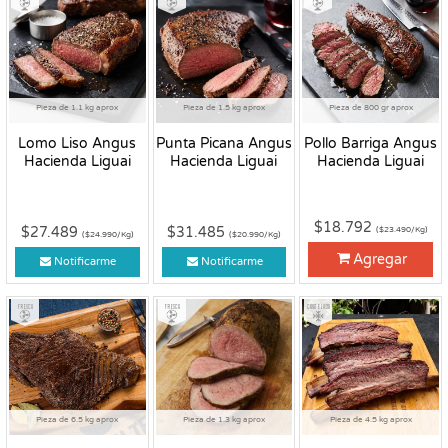
Pieza de 1.1 kg aprox
Pieza de 1.5 kg aprox
Pieza de 800 gr aprox
Lomo Liso Angus
Punta Picana Angus
Pollo Barriga Angus
Hacienda Liguai
Hacienda Liguai
Hacienda Liguai
$18.792
$27.489
$31.485
($23.490/Kg)
($24.990/Kg)
($20.990/Kg)
Agregar
Notificarme
Notificarme
Fresco
Fresco
Congelado
Pieza de 6.5 kg aprox
Pieza de 1.3 kg aprox
Pieza de 4.5 kg aprox