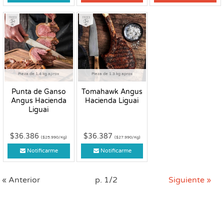
Fresco
Fresco
Pieza de 1.4 kg aprox
Pieza de 1.3 kg aprox
Punta de Ganso
Tomahawk Angus
Angus Hacienda
Hacienda Liguai
Liguai
$36.386
$36.387
($25.990/Kg)
($27.990/Kg)
Notificarme
Notificarme
« Anterior
p. 1/2
Siguiente »