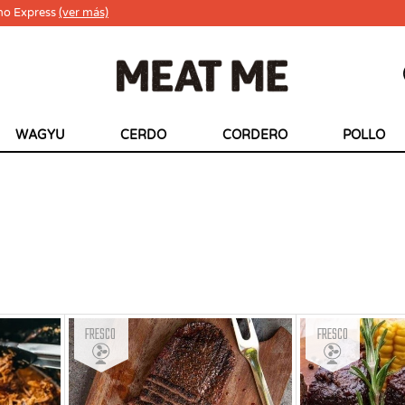
ho Express
(ver más)
WAGYU
CERDO
CORDERO
POLLO
Fresco
Fresco