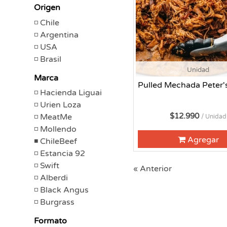
Origen
Chile
Argentina
USA
Brasil
Unidad
Marca
Pulled Mechada Peter'
Hacienda Liguai
Urien Loza
$12.990
MeatMe
/ Unidad
Mollendo
Agregar
ChileBeef
Estancia 92
Swift
« Anterior
Alberdi
Black Angus
Burgrass
Formato