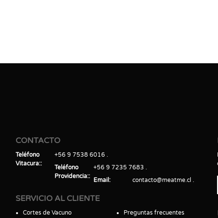
CONTACTO
Teléfono
+56 9 7538 6016
Vitacura:
Teléfono
+56 9 7235 7683
Providencia:
Email
contacto@meatme.cl
SERVICIO AL CLIENTE
Cortes de Vacuno
Preguntas frecuentes