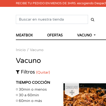
RECIBE TU PEDIDO EN MENOS DE 3HRS. escogiendo Despac
MEATBOX
OFERTAS
VACUNO
Inicio
Vacuno
Vacuno
Filtros
(Quitar)
TIEMPO COCCIÓN
Congelado
30min o menos
30 a 60min
60min o más