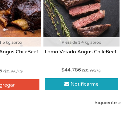
1.5 kg aprox
Pieza de 1.4 kg aprox
 Angus ChileBeef
Lomo Vetado Angus ChileBeef
$44.786
85
($31.990/Kg)
($21.990/Kg)
Notificarme
gregar
Siguiente »