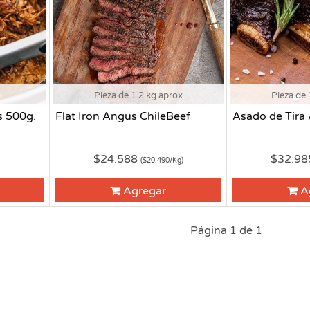
Pieza de 1.2 kg aprox
Pieza de 
s 500g.
Flat Iron Angus ChileBeef
Asado de Tira
$24.588
$32.9
($20.490/Kg)
Agregar
A
Página 1 de 1