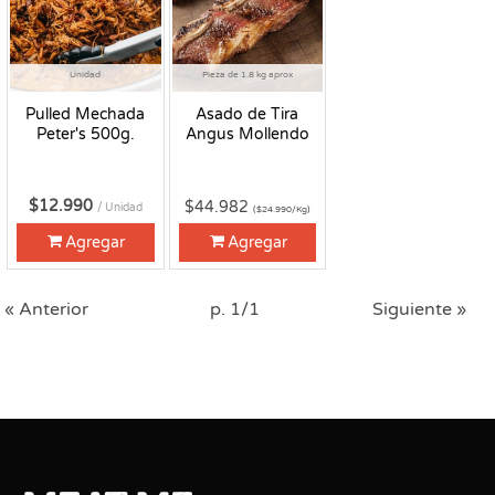
Unidad
Pieza de 1.8 kg aprox
Pulled Mechada
Asado de Tira
Peter's 500g.
Angus Mollendo
$12.990
$44.982
/ Unidad
($24.990/Kg)
Agregar
Agregar
« Anterior
p. 1/1
Siguiente »