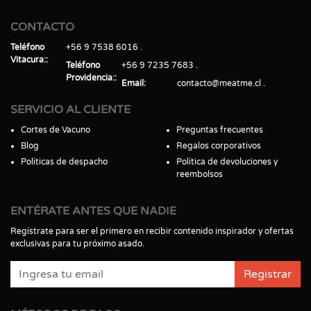
CONTACTO
Teléfono
+56 9 7538 6016
Vitacura:
Teléfono
+56 9 7235 7683
Providencia:
Email
contacto@meatme.cl
SERVICIO AL CLIENTE
Cortes de Vacuno
Preguntas frecuentes
Blog
Regalos corporativos
Políticas de despacho
Política de devoluciones y
reembolsos
ENTÉRATE ANTES QUE NADIE
Regístrate para ser el primero en recibir contenido inspirador y ofertas
exclusivas para tu próximo asado.
Registrar