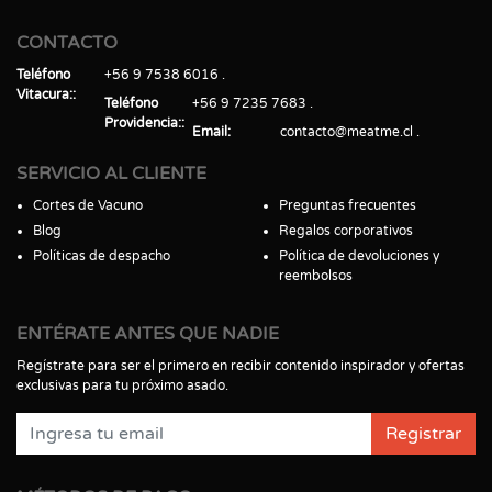
CONTACTO
Teléfono
+56 9 7538 6016
Vitacura:
Teléfono
+56 9 7235 7683
Providencia:
Email
contacto@meatme.cl
SERVICIO AL CLIENTE
Cortes de Vacuno
Preguntas frecuentes
Blog
Regalos corporativos
Políticas de despacho
Política de devoluciones y
reembolsos
ENTÉRATE ANTES QUE NADIE
Regístrate para ser el primero en recibir contenido inspirador y ofertas
exclusivas para tu próximo asado.
Registrar