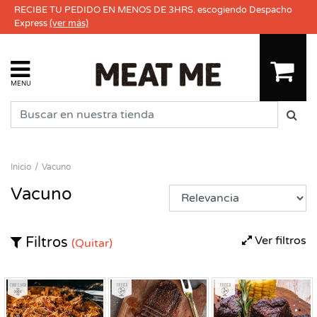
RECIBE TU PEDIDO EN MENOS DE 3HRS. escogiendo Despacho
Express
(ver más)
MENU
Inicio
Vacuno
Vacuno
Ver filtros
Filtros
(Quitar)
Congelado
Fresco
Fresco