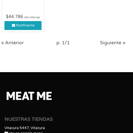
$44.786
($31.990/Kg)
Notificarme
« Anterior
p. 1/1
Siguiente »
NUESTRAS TIENDAS
Vitacura 5447, Vitacura