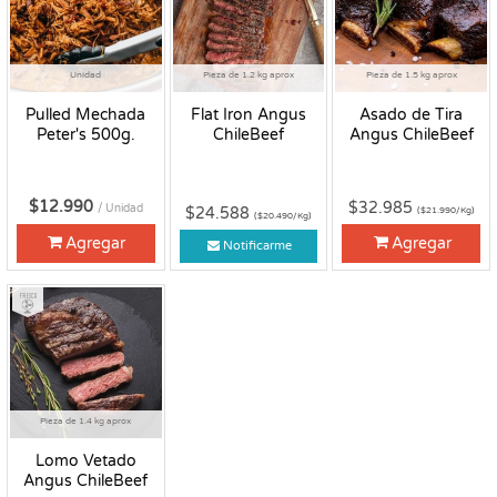
Unidad
Pieza de 1.2 kg aprox
Pieza de 1.5 kg aprox
Pulled Mechada
Flat Iron Angus
Asado de Tira
Peter's 500g.
ChileBeef
Angus ChileBeef
$12.990
$32.985
/ Unidad
$24.588
($21.990/Kg)
($20.490/Kg)
Agregar
Agregar
Notificarme
Fresco
Pieza de 1.4 kg aprox
Lomo Vetado
Angus ChileBeef