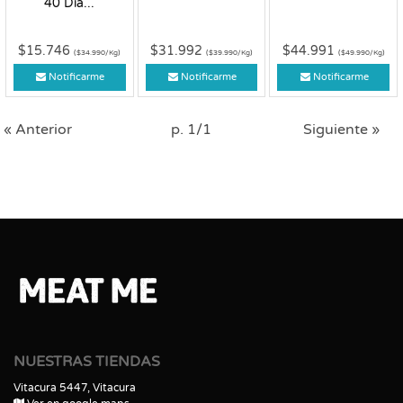
40 Día...
$15.746
$31.992
$44.991
($34.990/Kg)
($39.990/Kg)
($49.990/Kg)
Notificarme
Notificarme
Notificarme
« Anterior
p. 1/1
Siguiente »
NUESTRAS TIENDAS
Vitacura 5447, Vitacura