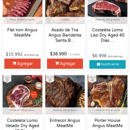
Pieza de 800 gr aprox
Unidad
Pieza de 200 gr aprox
Flat Iron Angus
Asado de Tira
Costeleta Lomo
MeatMe
Angus Banderita
Liso Dry Aged 40
Santa B...
Días ...
$38.990
$15.992
/ Unidad
$6.998
($19.990/Kg)
($34.990/Kg)
Agregar
Agregar
Notificarme
Fresco
Congelado
Congelado
Pieza de 450 gr aprox
Pieza de 800 gr aprox
Pieza de 900 gr aprox
Costeleta Lomo
Entrecot Angus
Porter House
Vetado Dry Aged
MeatMe
Angus MeatMe