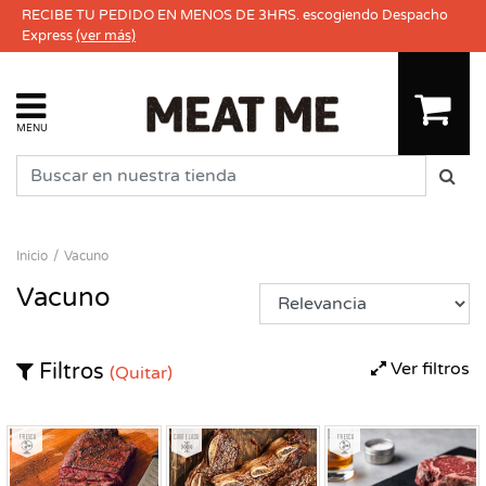
RECIBE TU PEDIDO EN MENOS DE 3HRS. escogiendo Despacho
Express
(ver más)
MENU
Inicio
Vacuno
Vacuno
Ver filtros
Filtros
(Quitar)
Fresco
Congelado
Fresco