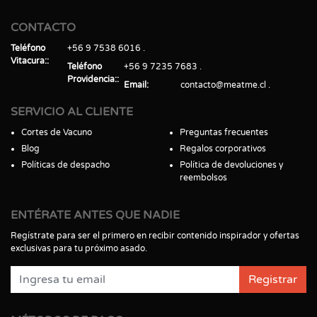
CONTACTO
Teléfono
+56 9 7538 6016
Vitacura:
Teléfono
+56 9 7235 7683
Providencia:
Email
contacto@meatme.cl
SERVICIO AL CLIENTE
Cortes de Vacuno
Preguntas frecuentes
Blog
Regalos corporativos
Políticas de despacho
Política de devoluciones y
reembolsos
ENTÉRATE ANTES QUE NADIE
Regístrate para ser el primero en recibir contenido inspirador y ofertas
exclusivas para tu próximo asado.
Registrar