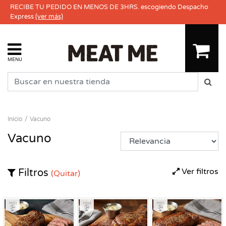
RECIBE TU PEDIDO EN MENOS DE 3HRS. escogiendo Despacho
Express
(ver más)
MENU
Inicio
Vacuno
Vacuno
Ver filtros
Filtros
(Quitar)
Fresco
Fresco
Fresco