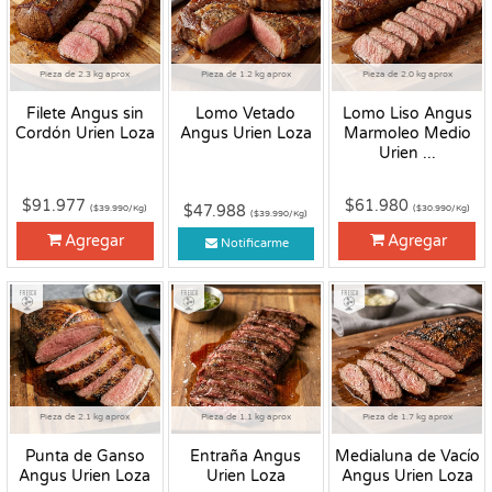
Pieza de 2.3 kg aprox
Pieza de 1.2 kg aprox
Pieza de 2.0 kg aprox
Filete Angus sin
Lomo Vetado
Lomo Liso Angus
Cordón Urien Loza
Angus Urien Loza
Marmoleo Medio
Urien ...
$91.977
$61.980
$47.988
($39.990/Kg)
($30.990/Kg)
($39.990/Kg)
Agregar
Agregar
Notificarme
Fresco
Fresco
Fresco
Pieza de 2.1 kg aprox
Pieza de 1.1 kg aprox
Pieza de 1.7 kg aprox
Punta de Ganso
Entraña Angus
Medialuna de Vacío
Angus Urien Loza
Urien Loza
Angus Urien Loza