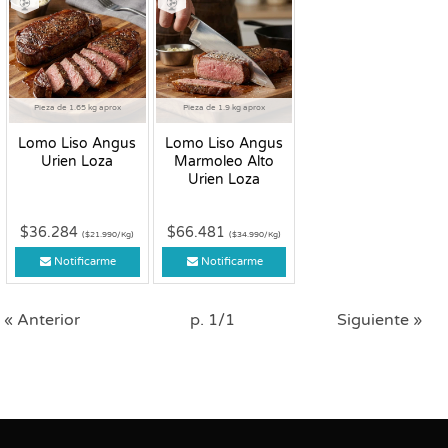
Pieza de 1.65 kg aprox
Pieza de 1.9 kg aprox
Lomo Liso Angus
Lomo Liso Angus
Urien Loza
Marmoleo Alto
Urien Loza
$36.284
$66.481
($21.990/Kg)
($34.990/Kg)
Notificarme
Notificarme
« Anterior
p. 1/1
Siguiente »