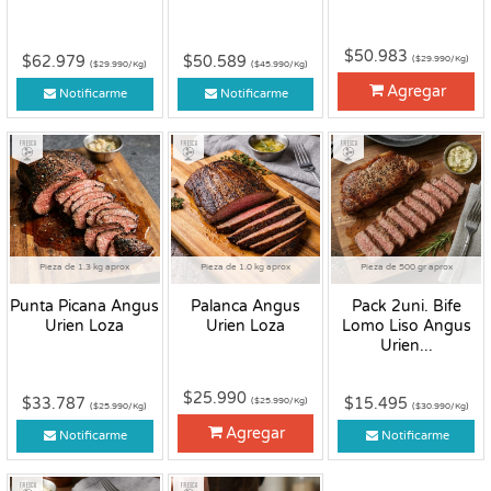
$50.983
$62.979
$50.589
($29.990/Kg)
($29.990/Kg)
($45.990/Kg)
Agregar
Notificarme
Notificarme
Fresco
Fresco
Fresco
Pieza de 1.3 kg aprox
Pieza de 1.0 kg aprox
Pieza de 500 gr aprox
Punta Picana Angus
Palanca Angus
Pack 2uni. Bife
Urien Loza
Urien Loza
Lomo Liso Angus
Urien...
$25.990
$33.787
$15.495
($25.990/Kg)
($25.990/Kg)
($30.990/Kg)
Agregar
Notificarme
Notificarme
Fresco
Fresco