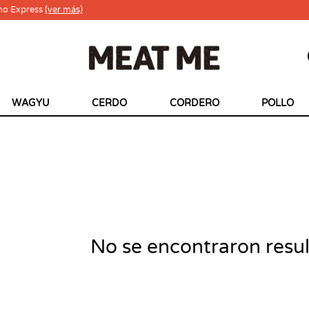
ho Express
(ver más)
WAGYU
CERDO
CORDERO
POLLO
No se encontraron resu