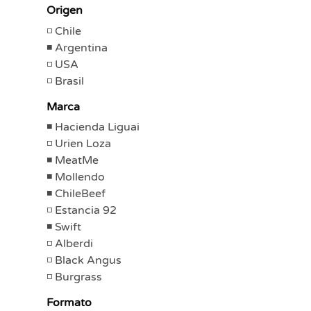
Origen
Chile
Argentina
USA
Brasil
Marca
Hacienda Liguai
Urien Loza
MeatMe
Mollendo
ChileBeef
Estancia 92
Swift
Alberdi
Black Angus
Burgrass
Formato