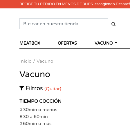
RECIBE TU PEDIDO EN MENOS DE 3HRS. escogiendo Despac
MEATBOX
OFERTAS
VACUNO
Inicio
Vacuno
Vacuno
Filtros
(Quitar)
TIEMPO COCCIÓN
30min o menos
30 a 60min
60min o más