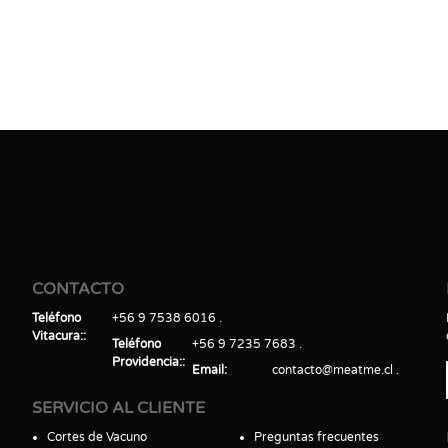
CONTACTO
Teléfono
+56 9 7538 6016
Vitacura:
Teléfono
+56 9 7235 7683
Providencia:
Email
contacto@meatme.cl
SERVICIO AL CLIENTE
Cortes de Vacuno
Preguntas frecuentes