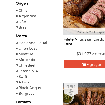
Origen
Chile
Argentina
USA
Brasil
Pieza de 2.3 kg apr
Marca
Filete Angus sin Cordó
Hacienda Liguai
Loza
Urien Loza
$91.977
MeatMe
($39.990/K
Mollendo
Agregar
ChileBeef
Estancia 92
Swift
Alberdi
Fresco
Black Angus
Burgrass
Formato