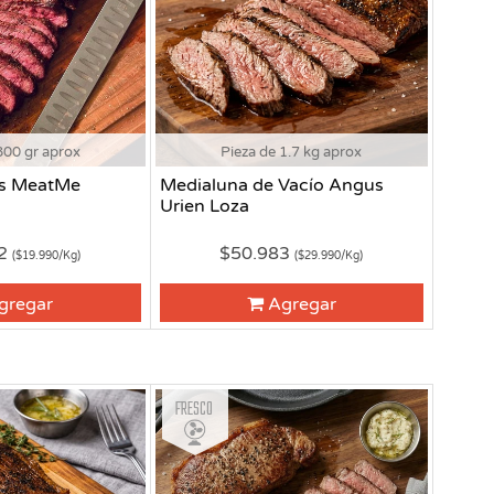
800 gr aprox
Pieza de 1.7 kg aprox
us MeatMe
Medialuna de Vacío Angus
Urien Loza
92
$50.983
($19.990/Kg)
($29.990/Kg)
gregar
Agregar
Fresco