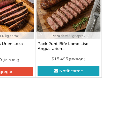
1.0 kg aprox
Pieza de 500 gr aprox
 Urien Loza
Pack 2uni. Bife Lomo Liso
Angus Urien...
$15.495
90
($30.990/Kg)
($25.990/Kg)
Notificarme
gregar