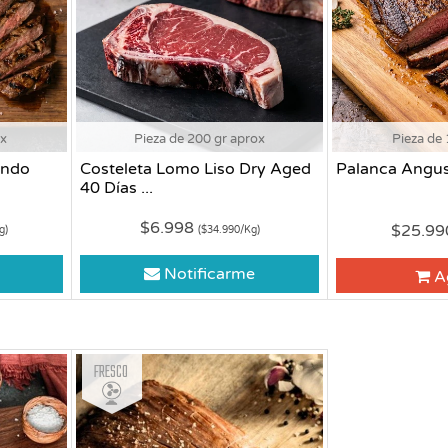
ox
Pieza de 200 gr aprox
Pieza de 
endo
Costeleta Lomo Liso Dry Aged
Palanca Angus
40 Días ...
$6.998
$25.9
g)
($34.990/Kg)
Notificarme
A
Fresco