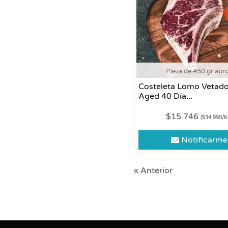
Pieza de 450 gr apr
Costeleta Lomo Vetado
Aged 40 Día...
$15.746
($34.990/K
Notificarme
« Anterior