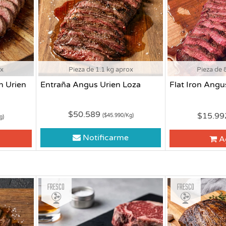
ox
Pieza de 1.1 kg aprox
Pieza de 
n Urien
Entraña Angus Urien Loza
Flat Iron Ang
$50.589
$15.9
($45.990/Kg)
g)
Notificarme
A
Fresco
Fresco