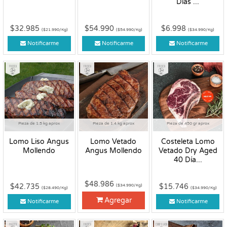
Días ...
$32.985
$54.990
$6.998
($21.990/Kg)
($54.990/Kg)
($34.990/Kg)
Notificarme
Notificarme
Notificarme
Fresco
Fresco
Fresco
Pieza de 1.5 kg aprox
Pieza de 1.4 kg aprox
Pieza de 450 gr aprox
Lomo Liso Angus
Lomo Vetado
Costeleta Lomo
Mollendo
Angus Mollendo
Vetado Dry Aged
40 Día...
$48.986
$42.735
$15.746
($34.990/Kg)
($28.490/Kg)
($34.990/Kg)
Agregar
Notificarme
Notificarme
Fresco
Fresco
Congelado