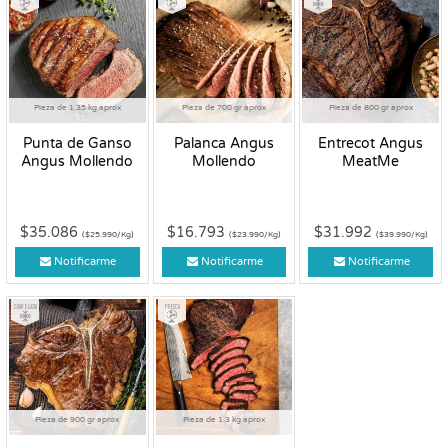
Pieza de 1.35 kg aprox
Pieza de 700 gr aprox
Pieza de 800 gr aprox
Punta de Ganso
Palanca Angus
Entrecot Angus
Angus Mollendo
Mollendo
MeatMe
$35.086
$16.793
$31.992
($25.990/Kg)
($23.990/Kg)
($39.990/Kg)
Notificarme
Notificarme
Notificarme
Congelado
Fresco
Pieza de 900 gr aprox
Pieza de 1.3 kg aprox