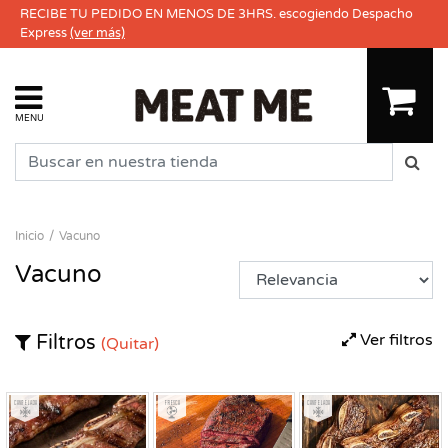
RECIBE TU PEDIDO EN MENOS DE 3HRS. escogiendo Despacho
Express
(ver más)
MENU
Inicio
Vacuno
Vacuno
Ver filtros
Filtros
(Quitar)
Congelado
Fresco
Congelado