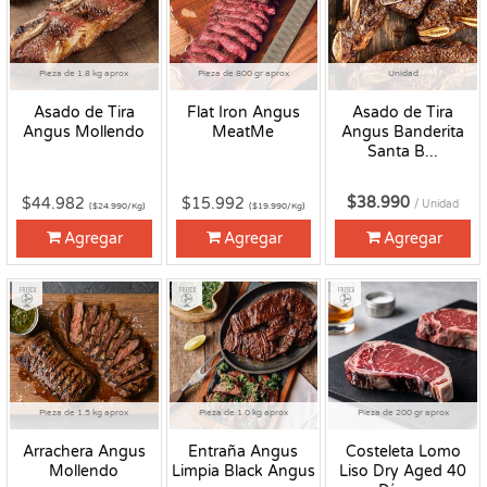
Pieza de 1.8 kg aprox
Pieza de 800 gr aprox
Unidad
Asado de Tira
Flat Iron Angus
Asado de Tira
Angus Mollendo
MeatMe
Angus Banderita
Santa B...
$38.990
$44.982
$15.992
/ Unidad
($24.990/Kg)
($19.990/Kg)
Agregar
Agregar
Agregar
Fresco
Fresco
Fresco
Pieza de 1.5 kg aprox
Pieza de 1.0 kg aprox
Pieza de 200 gr aprox
Arrachera Angus
Entraña Angus
Costeleta Lomo
Mollendo
Limpia Black Angus
Liso Dry Aged 40