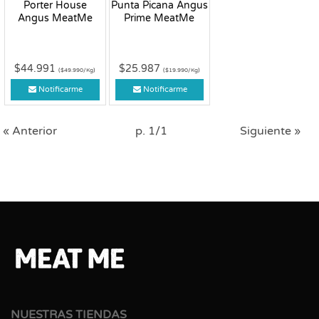
Porter House
Punta Picana Angus
Angus MeatMe
Prime MeatMe
$44.991
$25.987
($49.990/Kg)
($19.990/Kg)
Notificarme
Notificarme
« Anterior
p. 1/1
Siguiente »
NUESTRAS TIENDAS