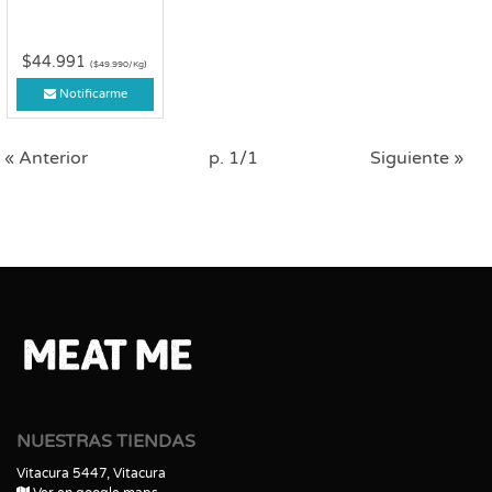
$44.991
($49.990/Kg)
Notificarme
« Anterior
p. 1/1
Siguiente »
NUESTRAS TIENDAS
Vitacura 5447, Vitacura