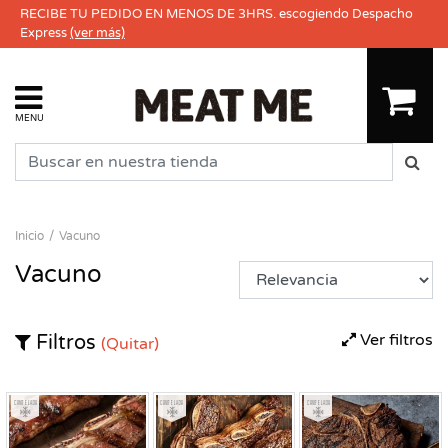
RECIBE TU PEDIDO EN MENOS DE 3HRS. escogiendo Despacho
Express
(ver más)
MENU
Inicio
Vacuno
Vacuno
Ver filtros
Filtros
(Quitar)
Congelado
Congelado
Congelado