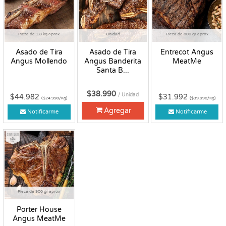
Pieza de 1.8 kg aprox
Unidad
Pieza de 800 gr aprox
Asado de Tira
Asado de Tira
Entrecot Angus
Angus Mollendo
Angus Banderita
MeatMe
Santa B...
$38.990
/ Unidad
$44.982
$31.992
($24.990/Kg)
($39.990/Kg)
Agregar
Notificarme
Notificarme
Congelado
Pieza de 900 gr aprox
Porter House
Angus MeatMe