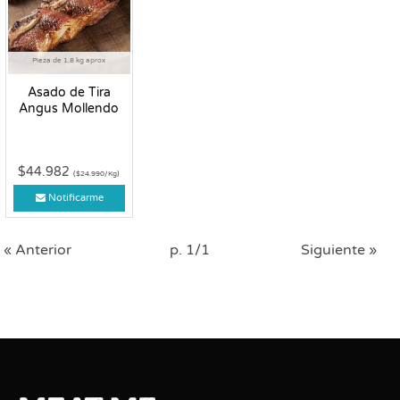
Pieza de 1.8 kg aprox
Asado de Tira
Angus Mollendo
$44.982
($24.990/Kg)
Notificarme
« Anterior
p. 1/1
Siguiente »