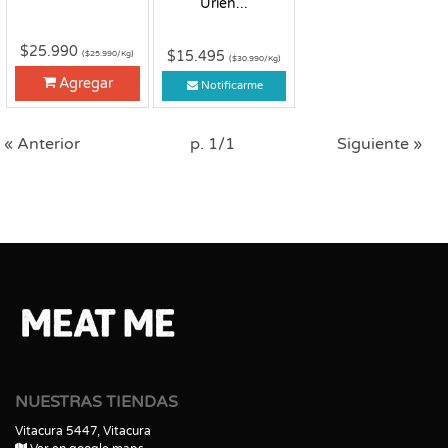
Urien...
$25.990
$15.495
($25.990/Kg)
($30.990/Kg)
Agregar
Notificarme
« Anterior
p. 1/1
Siguiente »
NUESTRAS TIENDAS
Vitacura 5447, Vitacura