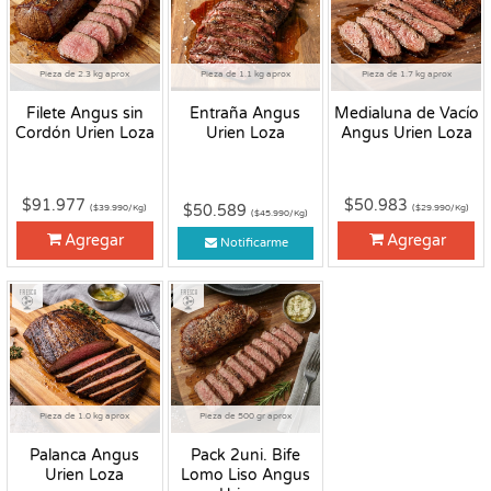
Pieza de 2.3 kg aprox
Pieza de 1.1 kg aprox
Pieza de 1.7 kg aprox
Filete Angus sin
Entraña Angus
Medialuna de Vacío
Cordón Urien Loza
Urien Loza
Angus Urien Loza
$91.977
$50.983
$50.589
($39.990/Kg)
($29.990/Kg)
($45.990/Kg)
Agregar
Agregar
Notificarme
Fresco
Fresco
Pieza de 1.0 kg aprox
Pieza de 500 gr aprox
Palanca Angus
Pack 2uni. Bife
Urien Loza
Lomo Liso Angus