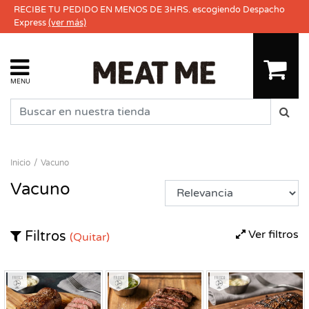
RECIBE TU PEDIDO EN MENOS DE 3HRS. escogiendo Despacho
Express
(ver más)
MENU
Inicio
Vacuno
Vacuno
Ver filtros
Filtros
(Quitar)
Fresco
Fresco
Fresco