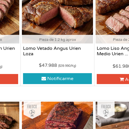
ox
Pieza de 1.2 kg aprox
Pieza de 
n Urien
Lomo Vetado Angus Urien
Lomo Liso An
Loza
Medio Urien ...
$47.988
$61.9
($39.990/Kg)
g)
Notificarme
A
Fresco
Fresco