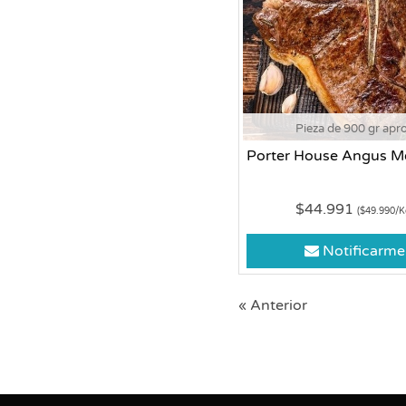
Pieza de 900 gr apr
Porter House Angus 
$44.991
($49.990/K
Notificarme
« Anterior