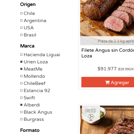
Origen
Chile
Argentina
USA
Brasil
Pieza de 2.3 kg apr
Marca
Filete Angus sin Cordó
Hacienda Liguai
Loza
Urien Loza
$91.977
MeatMe
($39.990/K
Mollendo
Agregar
ChileBeef
Estancia 92
Swift
Alberdi
Fresco
Black Angus
Burgrass
Formato