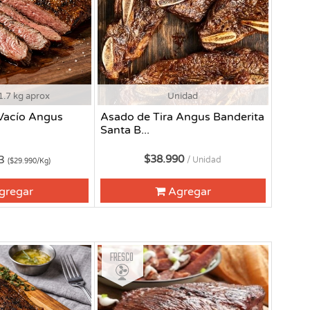
1.7 kg aprox
Unidad
Vacío Angus
Asado de Tira Angus Banderita
Santa B...
83
$38.990
/ Unidad
($29.990/Kg)
gregar
Agregar
Fresco