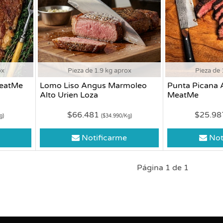
ox
Pieza de 1.9 kg aprox
Pieza de 
MeatMe
Lomo Liso Angus Marmoleo
Punta Picana 
Alto Urien Loza
MeatMe
$66.481
$25.9
g)
($34.990/Kg)
Notificarme
Not
Página 1 de 1