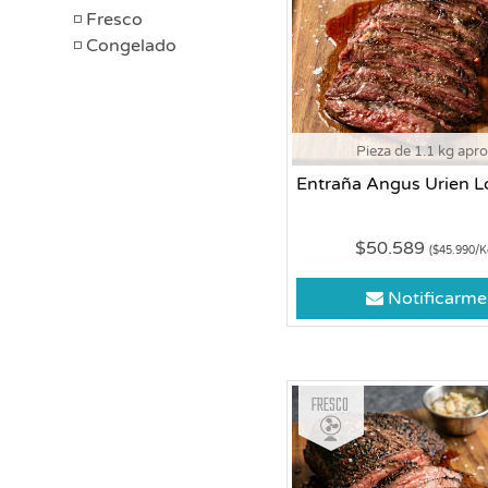
Fresco
Congelado
Pieza de 1.1 kg apr
Entraña Angus Urien L
$50.589
($45.990/K
Notificarme
Fresco