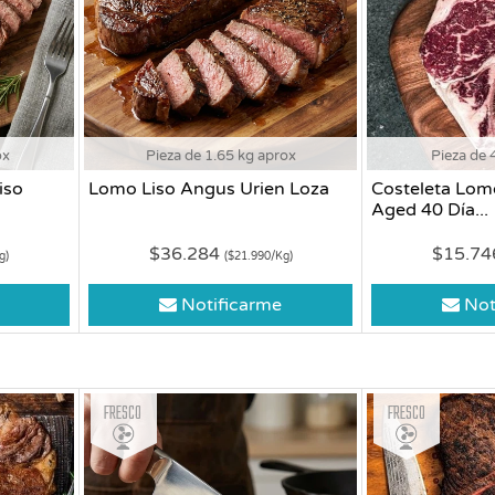
ox
Pieza de 1.65 kg aprox
Pieza de 
iso
Lomo Liso Angus Urien Loza
Costeleta Lom
Aged 40 Día...
$36.284
$15.7
g)
($21.990/Kg)
Notificarme
Not
Fresco
Fresco