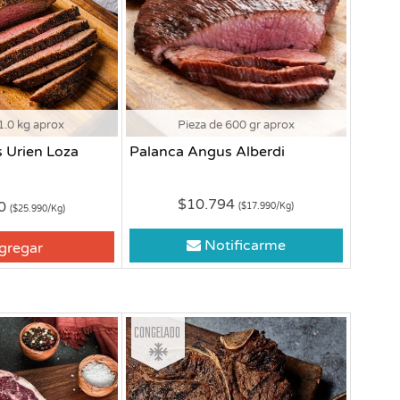
1.0 kg aprox
Pieza de 600 gr aprox
 Urien Loza
Palanca Angus Alberdi
$10.794
90
($17.990/Kg)
($25.990/Kg)
Notificarme
gregar
Congelado