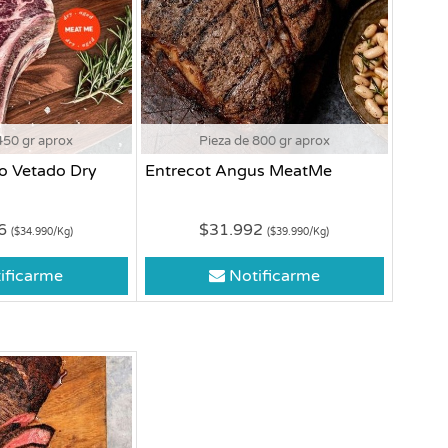
450 gr aprox
Pieza de 800 gr aprox
o Vetado Dry
Entrecot Angus MeatMe
46
$31.992
($34.990/Kg)
($39.990/Kg)
ificarme
Notificarme