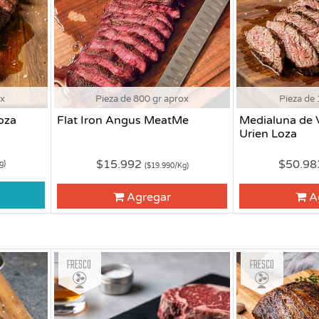
ox
Pieza de 800 gr aprox
Pieza de 
oza
Flat Iron Angus MeatMe
Medialuna de 
Urien Loza
$15.992
$50.9
g)
($19.990/Kg)
Agregar
A
Fresco
Fresco