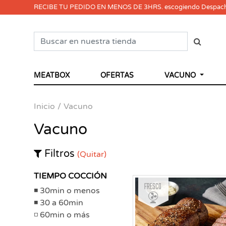
RECIBE TU PEDIDO EN MENOS DE 3HRS. escogiendo Despac
MEATBOX
OFERTAS
VACUNO
Inicio
Vacuno
Vacuno
Filtros
(Quitar)
TIEMPO COCCIÓN
Fresco
30min o menos
30 a 60min
60min o más