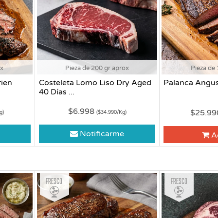
ox
Pieza de 200 gr aprox
Pieza de 
ien
Costeleta Lomo Liso Dry Aged
Palanca Angus
40 Días ...
$6.998
$25.9
g)
($34.990/Kg)
Notificarme
A
Fresco
Fresco