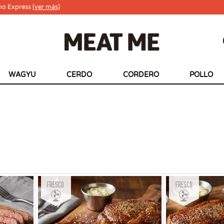
ho Express
(ver más)
WAGYU
CERDO
CORDERO
POLLO
Fresco
Fresco