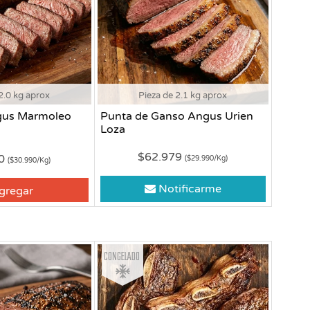
2.0 kg aprox
Pieza de 2.1 kg aprox
gus Marmoleo
Punta de Ganso Angus Urien
Loza
$62.979
80
($29.990/Kg)
($30.990/Kg)
Notificarme
gregar
Congelado