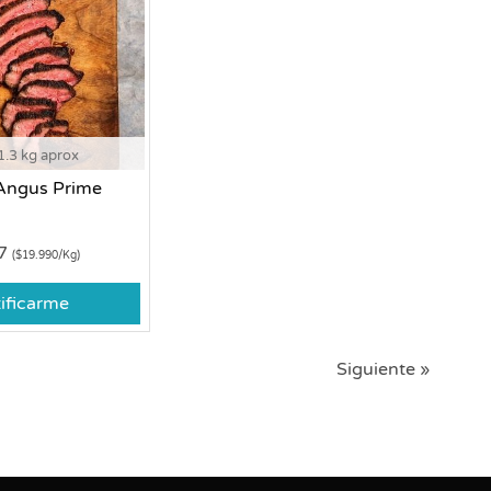
1.3 kg aprox
Angus Prime
87
($19.990/Kg)
ificarme
Siguiente »