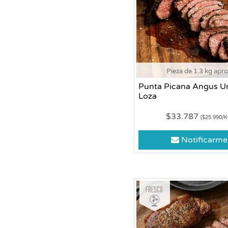
Pieza de 1.3 kg apr
Punta Picana Angus Ur
Loza
$33.787
($25.990/K
Notificarme
Fresco