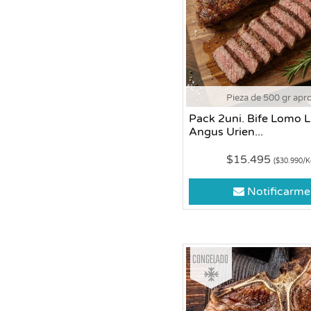
Pieza de 500 gr apr
Pack 2uni. Bife Lomo L
Angus Urien...
$15.495
($30.990/K
Notificarme
Congelado