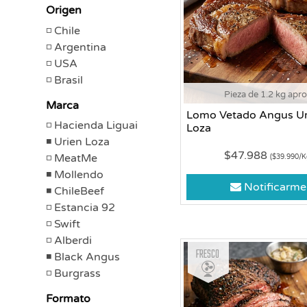
Origen
Chile
Argentina
USA
Brasil
Pieza de 1.2 kg apr
Marca
Lomo Vetado Angus Ur
Hacienda Liguai
Loza
Urien Loza
$47.988
MeatMe
($39.990/K
Mollendo
Notificarme
ChileBeef
Estancia 92
Swift
Alberdi
Fresco
Black Angus
Burgrass
Formato