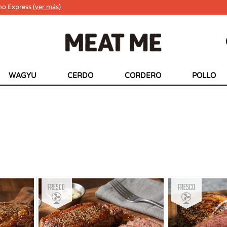
ho Express
(ver más)
WAGYU
CERDO
CORDERO
POLLO
Fresco
Fresco