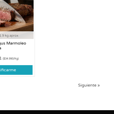
1.9 kg aprox
gus Marmoleo
a
81
($34.990/Kg)
ificarme
Siguiente »