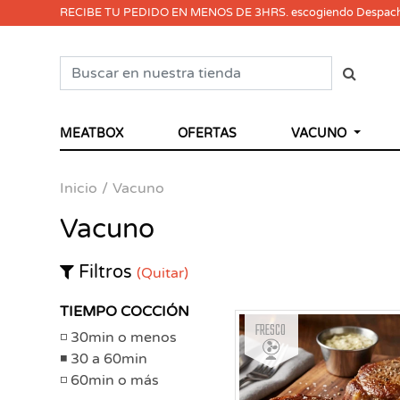
RECIBE TU PEDIDO EN MENOS DE 3HRS. escogiendo Despac
MEATBOX
OFERTAS
VACUNO
Inicio
Vacuno
Vacuno
Filtros
(Quitar)
TIEMPO COCCIÓN
Fresco
30min o menos
30 a 60min
60min o más