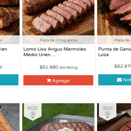
ox
Pieza de 2.0 kg aprox
Pieza de 
ien
Lomo Liso Angus Marmoleo
Punta de Gans
Medio Urien ...
Loza
$62.9
$61.980
g)
($30.990/Kg)
Not
Agregar
Fresco
Fresco