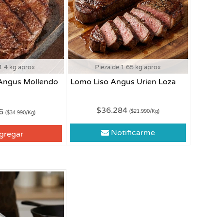
1.4 kg aprox
Pieza de 1.65 kg aprox
Angus Mollendo
Lomo Liso Angus Urien Loza
$36.284
86
($21.990/Kg)
($34.990/Kg)
Notificarme
gregar