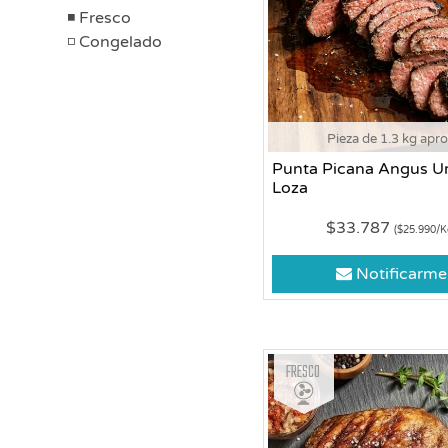
Fresco
Congelado
Pieza de 1.3 kg apr
Punta Picana Angus Ur
Loza
$33.787
($25.990/K
Notificarme
Fresco