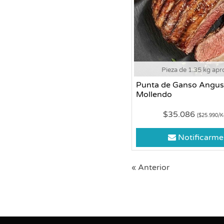
Pieza de 1.35 kg apr
Punta de Ganso Angus
Mollendo
$35.086
($25.990/K
Notificarme
« Anterior