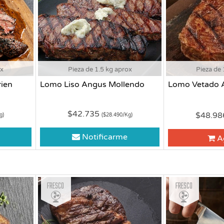
ox
Pieza de 1.5 kg aprox
Pieza de 
ien
Lomo Liso Angus Mollendo
Lomo Vetado 
$42.735
$48.9
g)
($28.490/Kg)
Notificarme
A
Fresco
Fresco