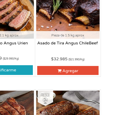
2.1 kg aprox
Pieza de 1.5 kg aprox
o Angus Urien
Asado de Tira Angus ChileBeef
79
$32.985
($29.990/Kg)
($21.990/Kg)
ificarme
Agregar
Fresco