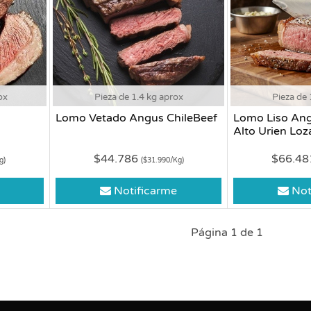
ox
Pieza de 1.4 kg aprox
Pieza de 
Lomo Vetado Angus ChileBeef
Lomo Liso An
Alto Urien Loz
$44.786
$66.4
g)
($31.990/Kg)
Notificarme
Not
Página 1 de 1