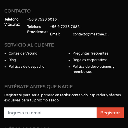
CONTACTO
Teléfono
+56 9 7538 6016
Vitacura:
Teléfono
+56 9 7235 7683
Providencia:
Email
contacto@meatme.cl
SERVICIO AL CLIENTE
Cortes de Vacuno
Preguntas frecuentes
Blog
Regalos corporativos
Políticas de despacho
Política de devoluciones y
reembolsos
ENTÉRATE ANTES QUE NADIE
Regístrate para ser el primero en recibir contenido inspirador y ofertas
exclusivas para tu próximo asado.
Registrar