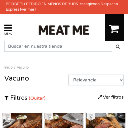
RECIBE TU PEDIDO EN MENOS DE 3HRS. escogiendo Despacho
Express
(ver más)
MENU
Inicio
Vacuno
Vacuno
Ver filtros
Filtros
(Quitar)
Fresco
Fresco
Fresco