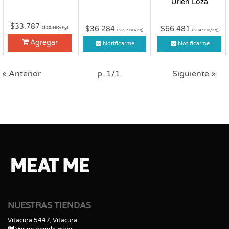
Urien Loza
$33.787
$36.284
$66.481
($25.990/Kg)
($21.990/Kg)
($34.990/Kg)
Agregar
Notificarme
Notificarme
« Anterior
p. 1/1
Siguiente »
NUESTRAS TIENDAS
Vitacura 5447, Vitacura