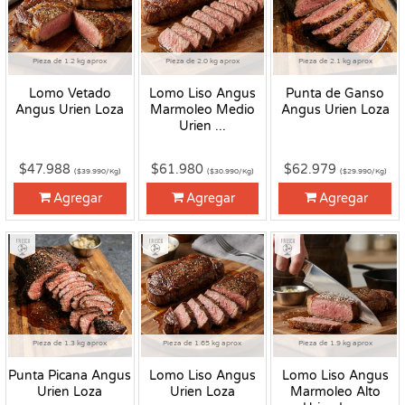
Pieza de 1.2 kg aprox
Pieza de 2.0 kg aprox
Pieza de 2.1 kg aprox
Lomo Vetado
Lomo Liso Angus
Punta de Ganso
Angus Urien Loza
Marmoleo Medio
Angus Urien Loza
Urien ...
$47.988
$61.980
$62.979
($39.990/Kg)
($30.990/Kg)
($29.990/Kg)
Agregar
Agregar
Agregar
Fresco
Fresco
Fresco
Pieza de 1.3 kg aprox
Pieza de 1.65 kg aprox
Pieza de 1.9 kg aprox
Punta Picana Angus
Lomo Liso Angus
Lomo Liso Angus
Urien Loza
Urien Loza
Marmoleo Alto