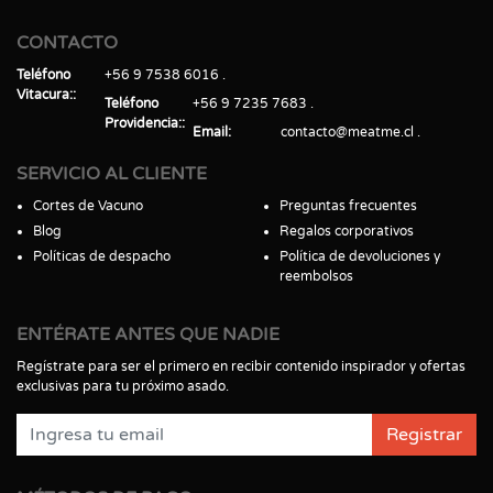
CONTACTO
Teléfono
+56 9 7538 6016
Vitacura:
Teléfono
+56 9 7235 7683
Providencia:
Email
contacto@meatme.cl
SERVICIO AL CLIENTE
Cortes de Vacuno
Preguntas frecuentes
Blog
Regalos corporativos
Políticas de despacho
Política de devoluciones y
reembolsos
ENTÉRATE ANTES QUE NADIE
Regístrate para ser el primero en recibir contenido inspirador y ofertas
exclusivas para tu próximo asado.
Registrar