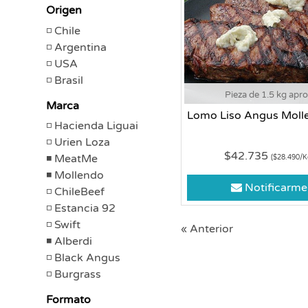
Origen
Chile
Argentina
USA
Brasil
Pieza de 1.5 kg apr
Marca
Lomo Liso Angus Moll
Hacienda Liguai
Urien Loza
$42.735
MeatMe
($28.490/K
Mollendo
Notificarme
ChileBeef
Estancia 92
Swift
« Anterior
Alberdi
Black Angus
Burgrass
Formato