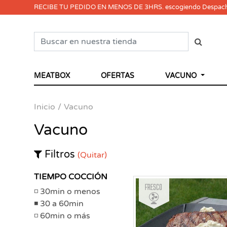
RECIBE TU PEDIDO EN MENOS DE 3HRS. escogiendo Despac
MEATBOX
OFERTAS
VACUNO
Inicio
Vacuno
Vacuno
Filtros
(Quitar)
TIEMPO COCCIÓN
Fresco
30min o menos
30 a 60min
60min o más