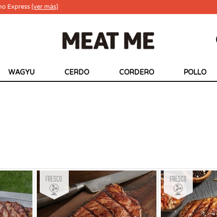
ho Express
(ver más)
WAGYU
CERDO
CORDERO
POLLO
Fresco
Fresco