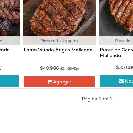
ox
Pieza de 1.4 kg aprox
Pieza de 
endo
Lomo Vetado Angus Mollendo
Punta de Gan
Mollendo
$35.0
$48.986
g)
($34.990/Kg)
Not
Agregar
Página 1 de 1