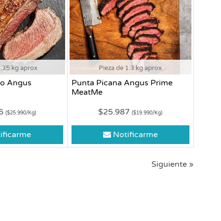
1.35 kg aprox
Pieza de 1.3 kg aprox
so Angus
Punta Picana Angus Prime
MeatMe
86
$25.987
($25.990/Kg)
($19.990/Kg)
ificarme
Notificarme
Siguiente »