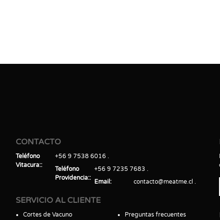
CONTACTO
Teléfono
+56 9 7538 6016
Vitacura:
Teléfono
+56 9 7235 7683
Providencia:
Email
contacto@meatme.cl
SERVICIO AL CLIENTE
Cortes de Vacuno
Preguntas frecuentes