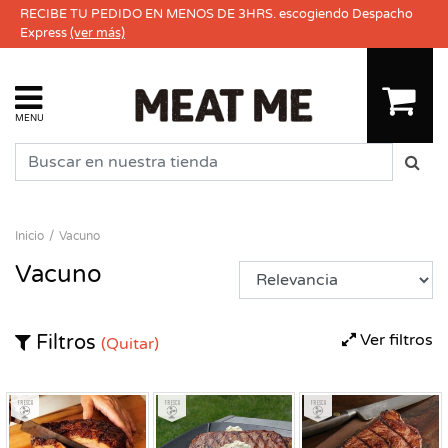
RECIBE TU PEDIDO EN MENOS DE 3HRS. escogiendo Despacho
Express
(ver más)
MENU
Inicio
Vacuno
Vacuno
Ver filtros
Filtros
(Quitar)
Fresco
Fresco
Fresco