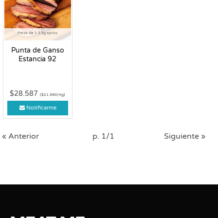
Pieza de 1.3 kg aprox
Punta de Ganso
Estancia 92
$28.587
($21.990/Kg)
Notificarme
« Anterior
p. 1/1
Siguiente »