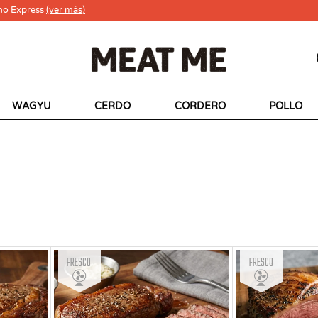
ho Express
(ver más)
WAGYU
CERDO
CORDERO
POLLO
Fresco
Fresco