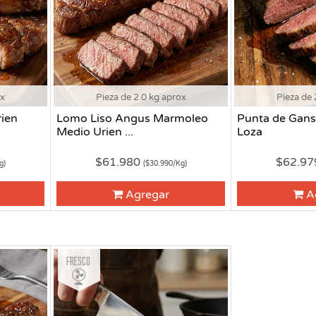
ox
Pieza de 2.0 kg aprox
Pieza de 
ien
Lomo Liso Angus Marmoleo
Punta de Gans
Medio Urien ...
Loza
$61.980
$62.9
g)
($30.990/Kg)
Agregar
A
Fresco