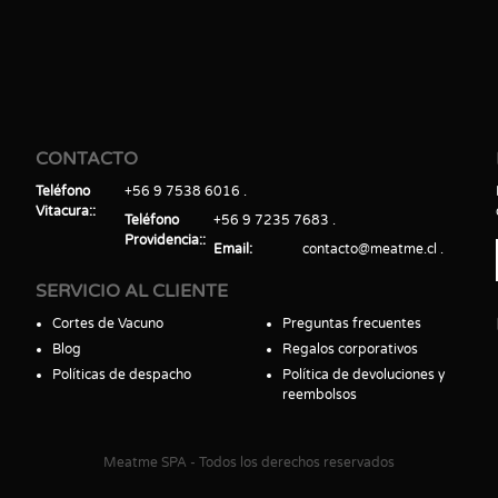
CONTACTO
Teléfono
+56 9 7538 6016
Vitacura:
Teléfono
+56 9 7235 7683
Providencia:
Email
contacto@meatme.cl
SERVICIO AL CLIENTE
Cortes de Vacuno
Preguntas frecuentes
Blog
Regalos corporativos
Políticas de despacho
Política de devoluciones y
reembolsos
Meatme SPA - Todos los derechos reservados