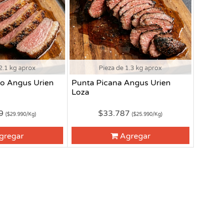
2.1 kg aprox
Pieza de 1.3 kg aprox
o Angus Urien
Punta Picana Angus Urien
Loza
79
$33.787
($29.990/Kg)
($25.990/Kg)
gregar
Agregar