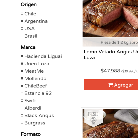
Origen
Chile
Argentina
USA
Brasil
Pieza de 1.2 kg apr
Marca
Lomo Vetado Angus Ur
Hacienda Liguai
Loza
Urien Loza
$47.988
MeatMe
($39.990/K
Mollendo
Agregar
ChileBeef
Estancia 92
Swift
Alberdi
Fresco
Black Angus
Burgrass
Formato