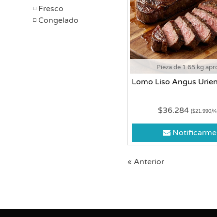
Fresco
Congelado
Pieza de 1.65 kg apr
Lomo Liso Angus Urien
$36.284
($21.990/K
Notificarme
« Anterior