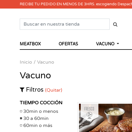
RECIBE TU PEDIDO EN MENOS DE 3HRS. escogiendo Despac
MEATBOX
OFERTAS
VACUNO
Inicio
Vacuno
Vacuno
Filtros
(Quitar)
TIEMPO COCCIÓN
Fresco
30min o menos
30 a 60min
60min o más