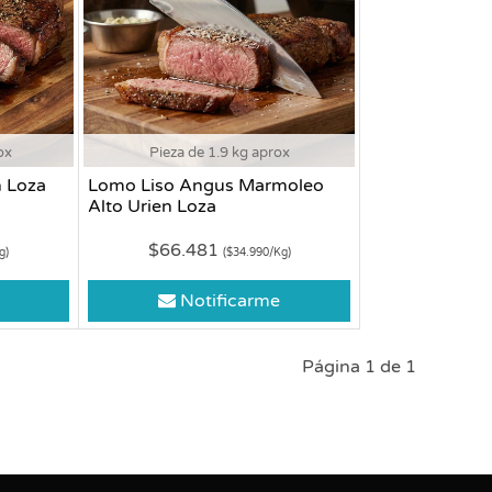
ox
Pieza de 1.9 kg aprox
 Loza
Lomo Liso Angus Marmoleo
Alto Urien Loza
$66.481
g)
($34.990/Kg)
Notificarme
Página 1 de 1