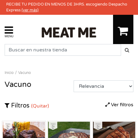
RECIBE TU PEDIDO EN MENOS DE 3HRS. escogiendo Despacho
Express
(ver más)
MENU
Inicio
Vacuno
Vacuno
Ver filtros
Filtros
(Quitar)
Fresco
Fresco
Fresco