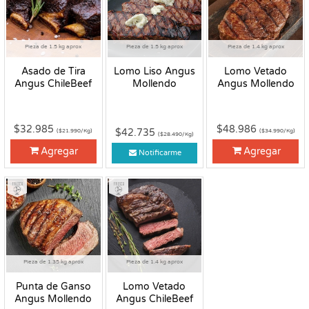
Pieza de 1.5 kg aprox
Pieza de 1.5 kg aprox
Pieza de 1.4 kg aprox
Asado de Tira
Lomo Liso Angus
Lomo Vetado
Angus ChileBeef
Mollendo
Angus Mollendo
$32.985
$48.986
$42.735
($21.990/Kg)
($34.990/Kg)
($28.490/Kg)
Agregar
Agregar
Notificarme
Fresco
Fresco
Pieza de 1.35 kg aprox
Pieza de 1.4 kg aprox
Punta de Ganso
Lomo Vetado
Angus Mollendo
Angus ChileBeef