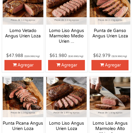
Pieza de 1.2 kg aprox
Pieza de 2.0 kg aprox
Pieza de 2.1 kg aprox
Lomo Vetado
Lomo Liso Angus
Punta de Ganso
Angus Urien Loza
Marmoleo Medio
Angus Urien Loza
Urien ...
$47.988
$61.980
$62.979
($39.990/Kg)
($30.990/Kg)
($29.990/Kg)
Agregar
Agregar
Agregar
Fresco
Fresco
Fresco
Pieza de 1.3 kg aprox
Pieza de 1.65 kg aprox
Pieza de 1.9 kg aprox
Punta Picana Angus
Lomo Liso Angus
Lomo Liso Angus
Urien Loza
Urien Loza
Marmoleo Alto