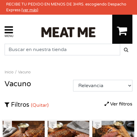
RECIBE TU PEDIDO EN MENOS DE 3HRS. escogiendo Despacho
Express
(ver más)
MENU
Inicio
Vacuno
Vacuno
Ver filtros
Filtros
(Quitar)
Fresco
Fresco
Fresco