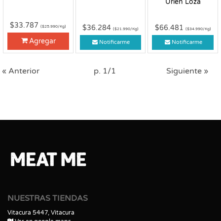
Urien Loza
$33.787
$36.284
$66.481
($25.990/Kg)
($21.990/Kg)
($34.990/Kg)
Agregar
Notificarme
Notificarme
« Anterior
p. 1/1
Siguiente »
NUESTRAS TIENDAS
Vitacura 5447, Vitacura