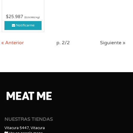
$25.987
($19.990/Kg)
Notificarme
« Anterior
p. 2/2
Siguiente »
NUESTRAS TIENDAS
Vitacura 5447, Vitacura