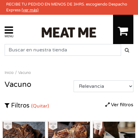
RECIBE TU PEDIDO EN MENOS DE 3HRS. escogiendo Despacho
Express
(ver más)
MENU
Inicio
Vacuno
Vacuno
Ver filtros
Filtros
(Quitar)
Congelado
Congelado
Fresco