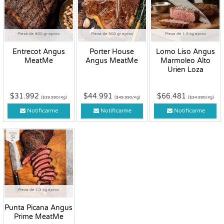
Pieza de 800 gr aprox
Pieza de 900 gr aprox
Pieza de 1.9 kg aprox
Entrecot Angus
Porter House
Lomo Liso Angus
MeatMe
Angus MeatMe
Marmoleo Alto
Urien Loza
$31.992
$44.991
$66.481
($39.990/Kg)
($49.990/Kg)
($34.990/Kg)
Notificarme
Notificarme
Notificarme
Fresco
Pieza de 1.3 kg aprox
Punta Picana Angus
Prime MeatMe