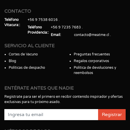
CONTACTO
Teléfono
+56 9 7538 6016
Vitacura:
Teléfono
+56 9 7235 7683
Providencia:
Email
contacto@meatme.cl
SERVICIO AL CLIENTE
Cortes de Vacuno
Preguntas frecuentes
Blog
Regalos corporativos
Políticas de despacho
Política de devoluciones y
reembolsos
ENTÉRATE ANTES QUE NADIE
Regístrate para ser el primero en recibir contenido inspirador y ofertas
exclusivas para tu próximo asado.
Registrar