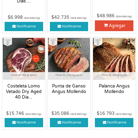
Días ...
$48.986
$6.998
$42.735
($34.990/Kg)
($34.990/Kg)
($28.490/Kg)
Agregar
Notificarme
Notificarme
Fresco
Fresco
Fresco
Pieza de 450 gr aprox
Pieza de 1.35 kg aprox
Pieza de 700 gr aprox
Costeleta Lomo
Punta de Ganso
Palanca Angus
Vetado Dry Aged
Angus Mollendo
Mollendo
40 Día...
$15.746
$35.086
$16.793
($34.990/Kg)
($25.990/Kg)
($23.990/Kg)
Notificarme
Notificarme
Notificarme