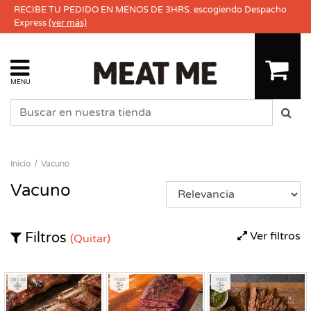
RECIBE TU PEDIDO EN MENOS DE 3HRS. escogiendo Despacho
Express
(ver más)
MENU
Inicio
Vacuno
Vacuno
Ver filtros
Filtros
(Quitar)
Congelado
Fresco
Fresco