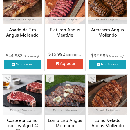
Pieza de 1.8 kg aprox
Pieza de 800 gr aprox
Pieza de 1.5 kg aprox
Asado de Tira
Flat Iron Angus
Arrachera Angus
Angus Mollendo
MeatMe
Mollendo
$15.992
$44.982
$32.985
($19.990/Kg)
($24.990/Kg)
($21.990/Kg)
Agregar
Notificarme
Notificarme
Fresco
Fresco
Fresco
Pieza de 200 gr aprox
Pieza de 1.5 kg aprox
Pieza de 1.4 kg aprox
Costeleta Lomo
Lomo Liso Angus
Lomo Vetado
Liso Dry Aged 40
Mollendo
Angus Mollendo