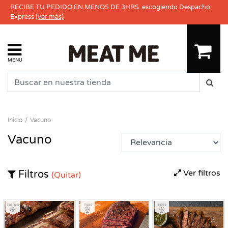
RECIBE TU PEDIDO EN MENOS DE 3HRS. escogiendo Despacho
Express
(ver más)
MENU
Inicio
Vacuno
Vacuno
Ver filtros
Filtros
(Quitar)
Congelado
Fresco
Fresco