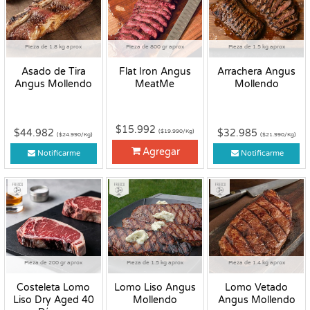
Pieza de 1.8 kg aprox
Pieza de 800 gr aprox
Pieza de 1.5 kg aprox
Asado de Tira
Flat Iron Angus
Arrachera Angus
Angus Mollendo
MeatMe
Mollendo
$15.992
$44.982
$32.985
($19.990/Kg)
($24.990/Kg)
($21.990/Kg)
Agregar
Notificarme
Notificarme
Fresco
Fresco
Fresco
Pieza de 200 gr aprox
Pieza de 1.5 kg aprox
Pieza de 1.4 kg aprox
Costeleta Lomo
Lomo Liso Angus
Lomo Vetado
Liso Dry Aged 40
Mollendo
Angus Mollendo