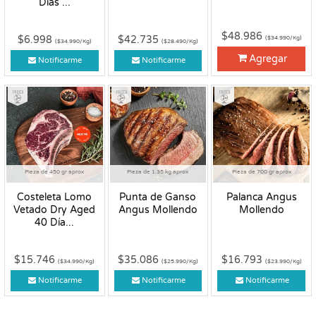
Días ...
$48.986
$6.998
$42.735
($34.990/Kg)
($34.990/Kg)
($28.490/Kg)
Agregar
Notificarme
Notificarme
Fresco
Fresco
Fresco
Pieza de 450 gr aprox
Pieza de 1.35 kg aprox
Pieza de 700 gr aprox
Costeleta Lomo
Punta de Ganso
Palanca Angus
Vetado Dry Aged
Angus Mollendo
Mollendo
40 Día...
$15.746
$35.086
$16.793
($34.990/Kg)
($25.990/Kg)
($23.990/Kg)
Notificarme
Notificarme
Notificarme