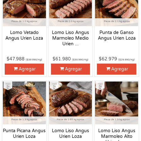
Pieza de 1.2 kg aprox
Pieza de 2.0 kg aprox
Pieza de 2.1 kg aprox
Lomo Vetado
Lomo Liso Angus
Punta de Ganso
Angus Urien Loza
Marmoleo Medio
Angus Urien Loza
Urien ...
$47.988
$61.980
$62.979
($39.990/Kg)
($30.990/Kg)
($29.990/Kg)
Agregar
Agregar
Agregar
Fresco
Fresco
Fresco
Pieza de 1.3 kg aprox
Pieza de 1.65 kg aprox
Pieza de 1.9 kg aprox
Punta Picana Angus
Lomo Liso Angus
Lomo Liso Angus
Urien Loza
Urien Loza
Marmoleo Alto