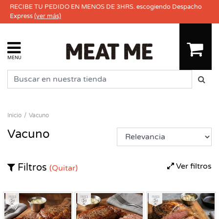
RECIBE TU PEDIDO EN MENOS DE 3HRS. escogiendo Despacho
Express
(ver más)
MENU
Inicio
Vacuno
Vacuno
Ver filtros
Filtros
(Quitar)
Fresco
Fresco
Fresco