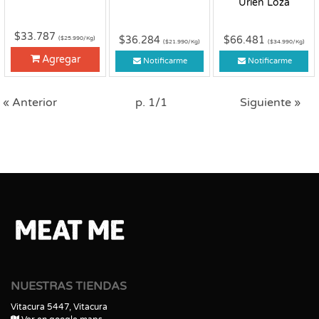
Urien Loza
$33.787
$36.284
$66.481
($25.990/Kg)
($21.990/Kg)
($34.990/Kg)
Agregar
Notificarme
Notificarme
« Anterior
p. 1/1
Siguiente »
NUESTRAS TIENDAS
Vitacura 5447, Vitacura