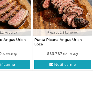
2.1 kg aprox
Pieza de 1.3 kg aprox
o Angus Urien
Punta Picana Angus Urien
Loza
79
$33.787
($29.990/Kg)
($25.990/Kg)
ificarme
Notificarme