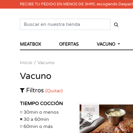
RECIBE TU PEDIDO EN MENOS DE 3HRS. escogiendo Despac
MEATBOX
OFERTAS
VACUNO
Inicio
Vacuno
Vacuno
Filtros
(Quitar)
TIEMPO COCCIÓN
Fresco
30min o menos
30 a 60min
60min o más