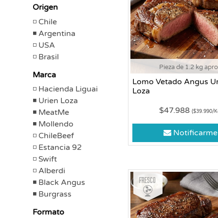
Origen
Chile
Argentina
USA
Brasil
Pieza de 1.2 kg apr
Marca
Lomo Vetado Angus Ur
Hacienda Liguai
Loza
Urien Loza
$47.988
MeatMe
($39.990/K
Mollendo
Notificarme
ChileBeef
Estancia 92
Swift
Alberdi
Fresco
Black Angus
Burgrass
Formato