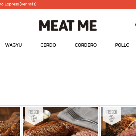
ho Express
(ver más)
WAGYU
CERDO
CORDERO
POLLO
Fresco
Fresco