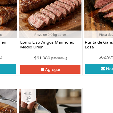
ox
Pieza de 2.0 kg aprox
Pieza de 
ien
Lomo Liso Angus Marmoleo
Punta de Gans
Medio Urien ...
Loza
$62.9
$61.980
g)
($30.990/Kg)
Not
Agregar
Fresco