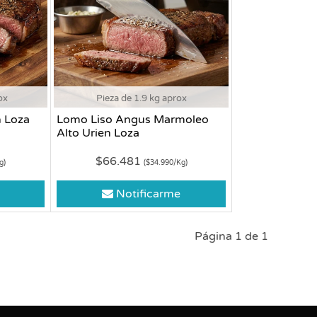
ox
Pieza de 1.9 kg aprox
 Loza
Lomo Liso Angus Marmoleo
Alto Urien Loza
$66.481
g)
($34.990/Kg)
Notificarme
Página 1 de 1