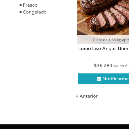
Fresco
Congelado
Pieza de 1.65 kg apr
Lomo Liso Angus Urien
$36.284
($21.990/K
Notificarme
« Anterior