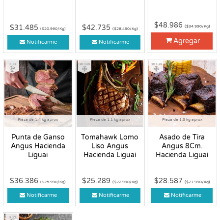
$48.986
$31.485
$42.735
($34.990/Kg)
($20.990/Kg)
($28.490/Kg)
Agregar
Notificarme
Notificarme
Fresco
Congelado
Congelado
Pieza de 1.4 kg aprox
Pieza de 1.1 kg aprox
Pieza de 1.3 kg aprox
Punta de Ganso
Tomahawk Lomo
Asado de Tira
Angus Hacienda
Liso Angus
Angus 8Cm.
Liguai
Hacienda Liguai
Hacienda Liguai
$36.386
$25.289
$28.587
($25.990/Kg)
($22.990/Kg)
($21.990/Kg)
Notificarme
Notificarme
Notificarme
Fresco