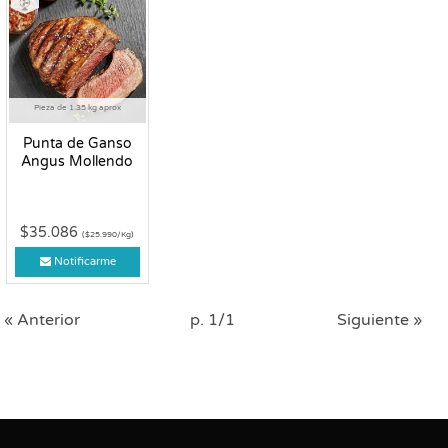
Pieza de 1.35 kg aprox
Punta de Ganso
Angus Mollendo
$35.086
($25.990/Kg)
Notificarme
« Anterior
p. 1/1
Siguiente »