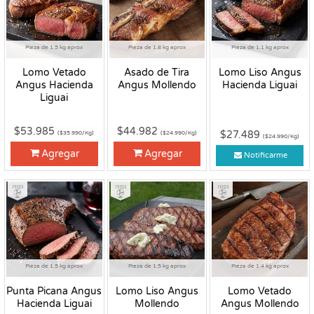
Pieza de 1.5 kg aprox
Pieza de 1.8 kg aprox
Pieza de 1.1 kg aprox
Lomo Vetado
Asado de Tira
Lomo Liso Angus
Angus Hacienda
Angus Mollendo
Hacienda Liguai
Liguai
$53.985
$44.982
$27.489
($35.990/Kg)
($24.990/Kg)
($24.990/Kg)
Agregar
Agregar
Notificarme
Fresco
Fresco
Fresco
Pieza de 1.5 kg aprox
Pieza de 1.5 kg aprox
Pieza de 1.4 kg aprox
Punta Picana Angus
Lomo Liso Angus
Lomo Vetado
Hacienda Liguai
Mollendo
Angus Mollendo