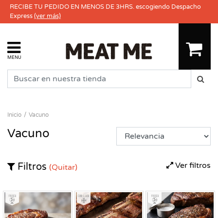
RECIBE TU PEDIDO EN MENOS DE 3HRS. escogiendo Despacho
Express
(ver más)
MENU
Inicio
Vacuno
Vacuno
Ver filtros
Filtros
(Quitar)
Fresco
Congelado
Fresco