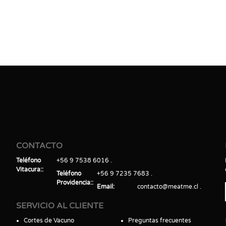
CONTACTO
Teléfono
+56 9 7538 6016
Vitacura:
Teléfono
+56 9 7235 7683
Providencia:
Email
contacto@meatme.cl
SERVICIO AL CLIENTE
Cortes de Vacuno
Preguntas frecuentes