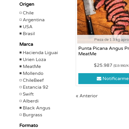
Origen
Chile
Argentina
USA
Brasil
Pieza de 1.3 kg apr
Marca
Punta Picana Angus P
Hacienda Liguai
MeatMe
Urien Loza
$25.987
MeatMe
($19.990/K
Mollendo
Notificarme
ChileBeef
Estancia 92
Swift
« Anterior
Alberdi
Black Angus
Burgrass
Formato