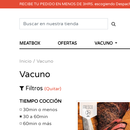
RECIBE TU PEDIDO EN MENOS DE 3HRS. escogiendo Despac
MEATBOX
OFERTAS
VACUNO
Inicio
Vacuno
Vacuno
Filtros
(Quitar)
TIEMPO COCCIÓN
Fresco
30min o menos
30 a 60min
60min o más