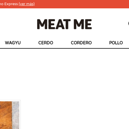
ho Express
(ver más)
WAGYU
CERDO
CORDERO
POLLO