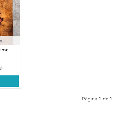
ox
rime
g)
Página 1 de 1