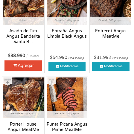
Unidad
Pieza de 1.0 kg aprox
Pieza de 800 gr aprox
Asado de Tira
Entraña Angus
Entrecot Angus
Angus Banderita
Limpia Black Angus
MeatMe
Santa B...
$38.990
/ Unidad
$54.990
$31.992
($54.990/Kg)
($39.990/Kg)
Agregar
Notificarme
Notificarme
Congelado
Fresco
Pieza de 900 gr aprox
Pieza de 1.3 kg aprox
Porter House
Punta Picana Angus
Angus MeatMe
Prime MeatMe