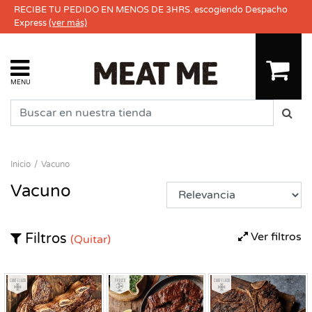
RECIBE TU PEDIDO EN MENOS DE 3HRS. escogiendo Despacho
Express
(ver más)
MENU
Inicio
Vacuno
Vacuno
Ver filtros
Filtros
(Quitar)
Congelado
Fresco
Congelado