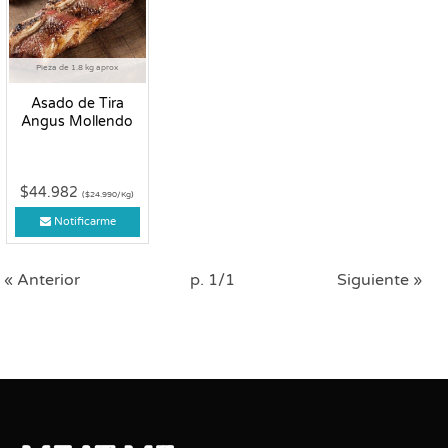
Pieza de 1.8 kg aprox
Asado de Tira
Angus Mollendo
$44.982
($24.990/Kg)
Notificarme
« Anterior
p. 1/1
Siguiente »