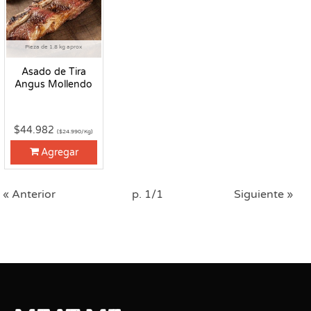
Pieza de 1.8 kg aprox
Asado de Tira
Angus Mollendo
$44.982
($24.990/Kg)
Agregar
« Anterior
p. 1/1
Siguiente »