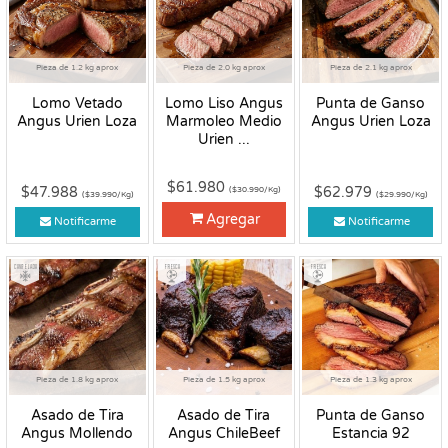
Pieza de 1.2 kg aprox
Pieza de 2.0 kg aprox
Pieza de 2.1 kg aprox
Lomo Vetado
Lomo Liso Angus
Punta de Ganso
Angus Urien Loza
Marmoleo Medio
Angus Urien Loza
Urien ...
$61.980
$47.988
$62.979
($30.990/Kg)
($39.990/Kg)
($29.990/Kg)
Agregar
Notificarme
Notificarme
Congelado
Fresco
Fresco
Pieza de 1.8 kg aprox
Pieza de 1.5 kg aprox
Pieza de 1.3 kg aprox
Asado de Tira
Asado de Tira
Punta de Ganso
Angus Mollendo
Angus ChileBeef
Estancia 92