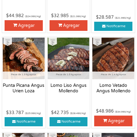
$44.982
$32.985
$28.587
($24.990/Kg)
($21.990/Kg)
($21.990/Kg)
Agregar
Agregar
Notificarme
Fresco
Fresco
Fresco
Pieza de 1.3 kg aprox
Pieza de 1.5 kg aprox
Pieza de 1.4 kg aprox
Punta Picana Angus
Lomo Liso Angus
Lomo Vetado
Urien Loza
Mollendo
Angus Mollendo
$48.986
$33.787
$42.735
($34.990/Kg)
($25.990/Kg)
($28.490/Kg)
Agregar
Notificarme
Notificarme
Fresco
Fresco
Fresco