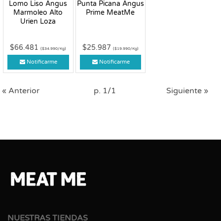
Lomo Liso Angus
Punta Picana Angus
Marmoleo Alto
Prime MeatMe
Urien Loza
$66.481
$25.987
($34.990/Kg)
($19.990/Kg)
Notificarme
Notificarme
« Anterior
p. 1/1
Siguiente »
NUESTRAS TIENDAS