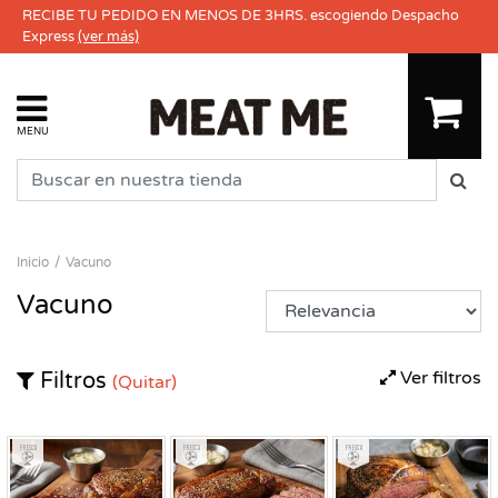
RECIBE TU PEDIDO EN MENOS DE 3HRS. escogiendo Despacho
Express
(ver más)
MENU
Inicio
Vacuno
Vacuno
Ver filtros
Filtros
(Quitar)
Fresco
Fresco
Fresco