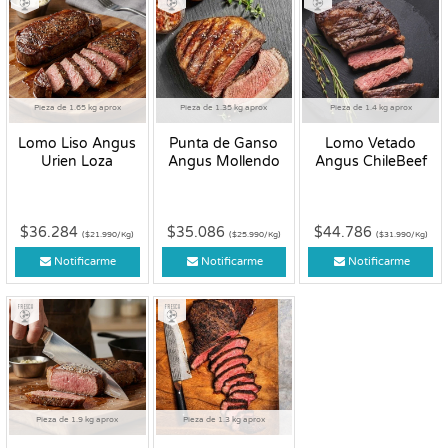
Pieza de 1.65 kg aprox
Pieza de 1.35 kg aprox
Pieza de 1.4 kg aprox
Lomo Liso Angus
Punta de Ganso
Lomo Vetado
Urien Loza
Angus Mollendo
Angus ChileBeef
$36.284
$35.086
$44.786
($21.990/Kg)
($25.990/Kg)
($31.990/Kg)
Notificarme
Notificarme
Notificarme
Fresco
Fresco
Pieza de 1.9 kg aprox
Pieza de 1.3 kg aprox