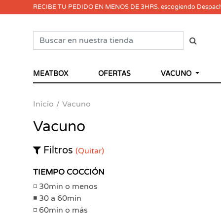
RECIBE TU PEDIDO EN MENOS DE 3HRS. escogiendo Despac
MEATBOX
OFERTAS
VACUNO
Inicio
Vacuno
Vacuno
Filtros
(Quitar)
TIEMPO COCCIÓN
30min o menos
30 a 60min
60min o más