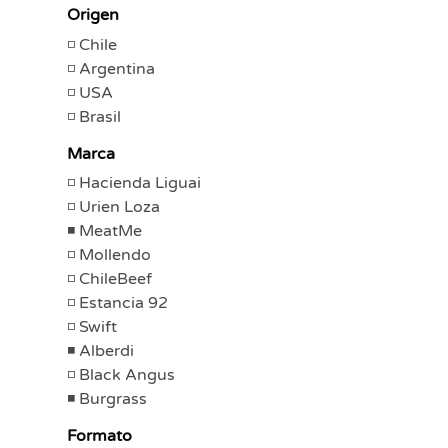
Origen
Chile
Argentina
USA
Brasil
Marca
Hacienda Liguai
Urien Loza
MeatMe
Mollendo
ChileBeef
Estancia 92
Swift
Alberdi
Black Angus
Burgrass
Formato