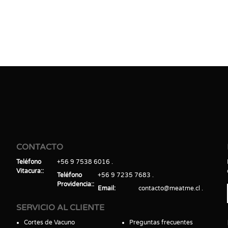
CONTACTO
Teléfono
+56 9 7538 6016
Vitacura:
Teléfono
+56 9 7235 7683
Providencia:
Email
contacto@meatme.cl
SERVICIO AL CLIENTE
Cortes de Vacuno
Preguntas frecuentes