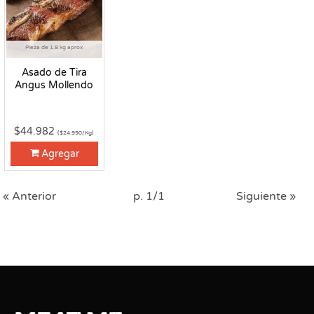
Pieza de 1.8 kg aprox
Asado de Tira
Angus Mollendo
$44.982
($24.990/Kg)
Agregar
« Anterior
p. 1/1
Siguiente »