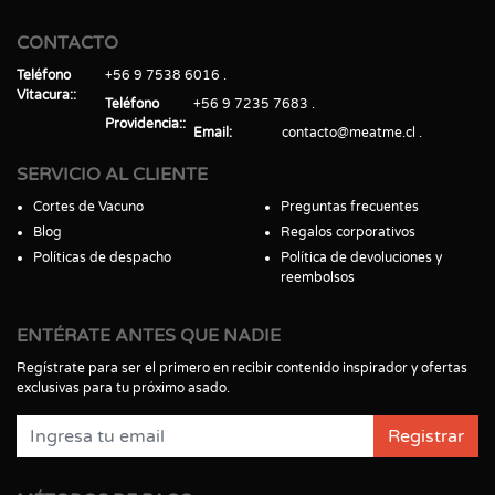
CONTACTO
Teléfono
+56 9 7538 6016
Vitacura:
Teléfono
+56 9 7235 7683
Providencia:
Email
contacto@meatme.cl
SERVICIO AL CLIENTE
Cortes de Vacuno
Preguntas frecuentes
Blog
Regalos corporativos
Políticas de despacho
Política de devoluciones y
reembolsos
ENTÉRATE ANTES QUE NADIE
Regístrate para ser el primero en recibir contenido inspirador y ofertas
exclusivas para tu próximo asado.
Registrar