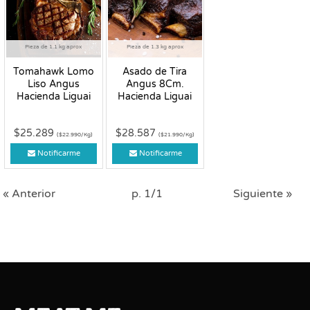
Pieza de 1.1 kg aprox
Pieza de 1.3 kg aprox
Tomahawk Lomo
Asado de Tira
Liso Angus
Angus 8Cm.
Hacienda Liguai
Hacienda Liguai
$25.289
$28.587
($22.990/Kg)
($21.990/Kg)
Notificarme
Notificarme
« Anterior
p. 1/1
Siguiente »