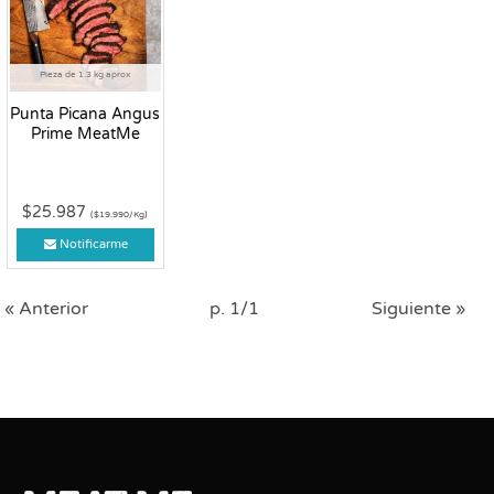
Pieza de 1.3 kg aprox
Punta Picana Angus
Prime MeatMe
$25.987
($19.990/Kg)
Notificarme
« Anterior
p. 1/1
Siguiente »