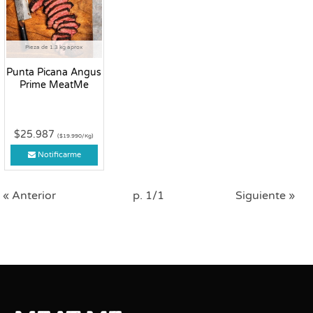
Pieza de 1.3 kg aprox
Punta Picana Angus
Prime MeatMe
$25.987
($19.990/Kg)
Notificarme
« Anterior
p. 1/1
Siguiente »