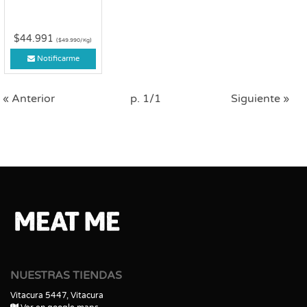
$44.991
($49.990/Kg)
Notificarme
« Anterior
p. 1/1
Siguiente »
NUESTRAS TIENDAS
Vitacura 5447, Vitacura