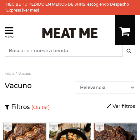
RECIBE TU PEDIDO EN MENOS DE 3HRS. escogiendo Despacho
Express
(ver más)
MENU
Inicio
Vacuno
Vacuno
Ver filtros
Filtros
(Quitar)
Congelado
Congelado
Congelado