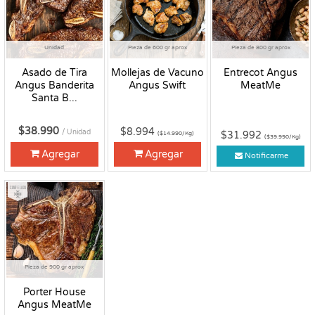
Unidad
Pieza de 600 gr aprox
Pieza de 800 gr aprox
Asado de Tira
Mollejas de Vacuno
Entrecot Angus
Angus Banderita
Angus Swift
MeatMe
Santa B...
$38.990
$8.994
/ Unidad
$31.992
($14.990/Kg)
($39.990/Kg)
Agregar
Agregar
Notificarme
Congelado
Pieza de 900 gr aprox
Porter House
Angus MeatMe