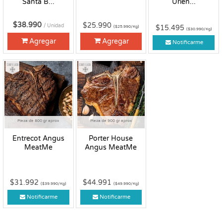
Santa B...
Urien...
$38.990
$25.990
/ Unidad
$15.495
($25.990/Kg)
($30.990/Kg)
Agregar
Agregar
Notificarme
Congelado
Congelado
Pieza de 800 gr aprox
Pieza de 900 gr aprox
Entrecot Angus
Porter House
MeatMe
Angus MeatMe
$31.992
$44.991
($39.990/Kg)
($49.990/Kg)
Notificarme
Notificarme