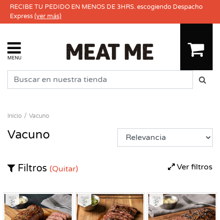
RECIBE TU PEDIDO EN MENOS DE 3HRS. escogiendo Despacho
Express
(ver más)
MENU
Inicio
Vacuno
Vacuno
Ver filtros
Filtros
(Quitar)
Fresco
Fresco
Fresco