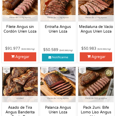
Pieza de 2.3 kg aprox
Pieza de 1.1 kg aprox
Pieza de 1.7 kg aprox
Filete Angus sin
Entraña Angus
Medialuna de Vacío
Cordón Urien Loza
Urien Loza
Angus Urien Loza
$91.977
$50.983
$50.589
($39.990/Kg)
($29.990/Kg)
($45.990/Kg)
Agregar
Agregar
Notificarme
Congelado
Fresco
Fresco
Unidad
Pieza de 1.0 kg aprox
Pieza de 500 gr aprox
Asado de Tira
Palanca Angus
Pack 2uni. Bife
Angus Banderita
Urien Loza
Lomo Liso Angus